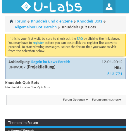
U-Labs
Forum
Knuddels und die Szene
Knuddels Bots
Allgemeiner Bot-Bereich
Knuddels Quiz Bots
If this is your first visit, be sure to check out the
FAQ
by clicking the link above.
You may have to
register
before you can post: click the register link above to
proceed. To start viewing messages, select the forum that you want to visit
from the selection below.
12.01.2012
Ankündigung:
Regeln im News-Bereich
DMW007
(
Projektleitung
)
Hits:
613.771
Knuddels Quiz Bots
Hier findet ihr alles über Quiz Bots.
Forum-Optionen
Forum durchsuchen
Themen im Forum
» Normal Threads