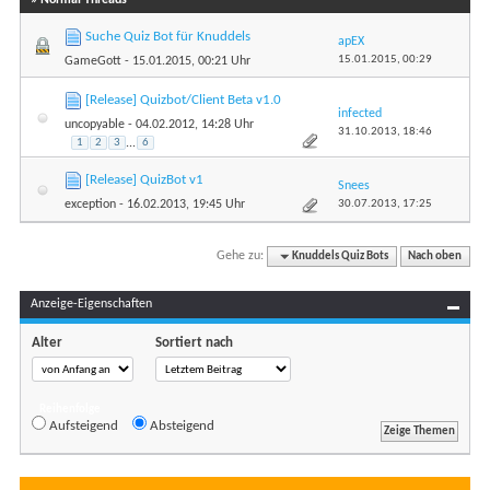
Suche Quiz Bot für Knuddels
apEX
15.01.2015,
00:29
GameGott
- 15.01.2015, 00:21 Uhr
[Release] Quizbot/Client Beta v1.0
infected
uncopyable
- 04.02.2012, 14:28 Uhr
31.10.2013,
18:46
1
2
3
...
6
[Release] QuizBot v1
Snees
30.07.2013,
17:25
exception
- 16.02.2013, 19:45 Uhr
Gehe zu:
Knuddels Quiz Bots
Nach oben
Anzeige-Eigenschaften
Alter
Sortiert nach
Reihenfolge
Aufsteigend
Absteigend