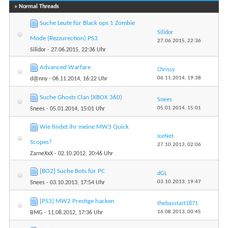
» Normal Threads
Suche Leute für Black ops 1 Zombie
Silidor
Mode (Rezzurection) PS3
27.06.2015,
22:36
Silidor
- 27.06.2015, 22:36 Uhr
Advanced Warfare
Chrissy
06.11.2014,
19:38
d@nny
- 06.11.2014, 16:22 Uhr
Suche Ghosts Clan (XBOX 360)
Snees
05.01.2014,
15:01
Snees
- 05.01.2014, 15:01 Uhr
Wie findet ihr meine MW3 Quick
IceNet
Scopes?
27.10.2013,
02:06
ZarneXxX
- 02.10.2012, 20:46 Uhr
[BO2] Suche Bots für PC
dGL
03.10.2013,
19:47
Snees
- 03.10.2013, 17:54 Uhr
[PS3] MW2 Prestige hacken
thebasstart1871
16.08.2013,
00:45
BMG
- 11.08.2012, 17:36 Uhr