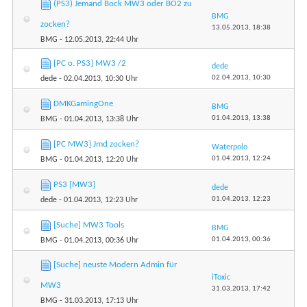
(PS3) Jemand Bock MW3 oder BO2 zu
BMG
zocken?
13.05.2013,
18:38
BMG
- 12.05.2013, 22:44 Uhr
[PC o. PS3] MW3 /2
dede
02.04.2013,
10:30
dede
- 02.04.2013, 10:30 Uhr
DMKGamingOne
BMG
01.04.2013,
13:38
BMG
- 01.04.2013, 13:38 Uhr
[PC MW3] Jmd zocken?
Waterpolo
01.04.2013,
12:24
BMG
- 01.04.2013, 12:20 Uhr
PS3 [MW3]
dede
01.04.2013,
12:23
dede
- 01.04.2013, 12:23 Uhr
[Suche] MW3 Tools
BMG
01.04.2013,
00:36
BMG
- 01.04.2013, 00:36 Uhr
[Suche] neuste Modern Admin für
iToxic
MW3
31.03.2013,
17:42
BMG
- 31.03.2013, 17:13 Uhr