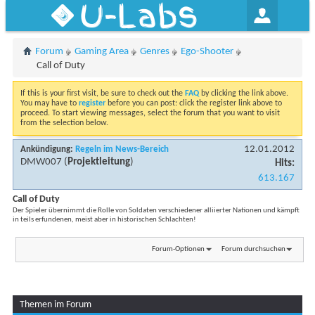
U-Labs
Forum
Gaming Area
Genres
Ego-Shooter
Call of Duty
If this is your first visit, be sure to check out the
FAQ
by clicking the link above.
You may have to
register
before you can post: click the register link above to
proceed. To start viewing messages, select the forum that you want to visit
from the selection below.
12.01.2012
Ankündigung:
Regeln im News-Bereich
DMW007
(
Projektleitung
)
Hits:
613.167
Call of Duty
Der Spieler übernimmt die Rolle von Soldaten verschiedener alliierter Nationen und kämpft
in teils erfundenen, meist aber in historischen Schlachten!
Forum-Optionen
Forum durchsuchen
Themen im Forum
...
Seite 1 von 6
1
2
3