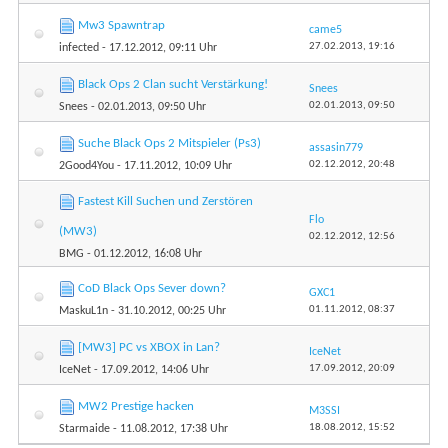
Mw3 Spawntrap
came5
27.02.2013,
19:16
infected
- 17.12.2012, 09:11 Uhr
Black Ops 2 Clan sucht Verstärkung!
Snees
02.01.2013,
09:50
Snees
- 02.01.2013, 09:50 Uhr
Suche Black Ops 2 Mitspieler (Ps3)
assasin779
02.12.2012,
20:48
2Good4You
- 17.11.2012, 10:09 Uhr
Fastest Kill Suchen und Zerstören
Flo
(MW3)
02.12.2012,
12:56
BMG
- 01.12.2012, 16:08 Uhr
CoD Black Ops Sever down?
GXC1
01.11.2012,
08:37
MaskuL1n
- 31.10.2012, 00:25 Uhr
[MW3] PC vs XBOX in Lan?
IceNet
17.09.2012,
20:09
IceNet
- 17.09.2012, 14:06 Uhr
MW2 Prestige hacken
M3SSI
18.08.2012,
15:52
Starmaide
- 11.08.2012, 17:38 Uhr