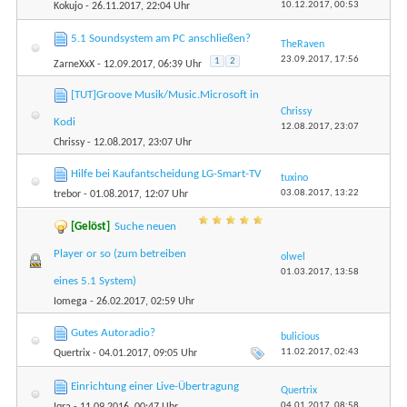
10.12.2017,
00:53
Kokujo
- 26.11.2017, 22:04 Uhr
5.1 Soundsystem am PC anschließen?
TheRaven
23.09.2017,
17:56
1
2
ZarneXxX
- 12.09.2017, 06:39 Uhr
[TUT]Groove Musik/Music.Microsoft in
Chrissy
Kodi
12.08.2017,
23:07
Chrissy
- 12.08.2017, 23:07 Uhr
Hilfe bei Kaufantscheidung LG-Smart-TV
tuxino
03.08.2017,
13:22
trebor
- 01.08.2017, 12:07 Uhr
[Gelöst]
Suche neuen
Player or so (zum betreiben
olwel
01.03.2017,
13:58
eines 5.1 System)
Iomega
- 26.02.2017, 02:59 Uhr
Gutes Autoradio?
bulicious
11.02.2017,
02:43
Quertrix
- 04.01.2017, 09:05 Uhr
Einrichtung einer Live-Übertragung
Quertrix
04.01.2017,
08:58
Iqra
- 11.09.2016, 00:47 Uhr