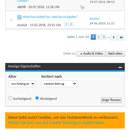
Colour?
19.07.2016,
08:53
ukb98
- 10.07.2016, 11:26 Uhr
Welches Kabel für welche Aufgabe?
brutzel
29.06.2016,
11:21
1
2
esozial
- 13.02.2016, 23:25 Uhr
...
Seite 1 von 10
1
2
3
Gehe zu:
Audio & Video
Nach oben
Anzeige-Eigenschaften
Alter
Sortiert nach
Reihenfolge
Aufsteigend
Absteigend
Diese Seite nutzt Cookies, um das Nutzererlebnis zu verbessern.
Klicken Sie hier, um das Cookie-Tracking zu deaktivieren.