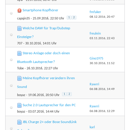
Smartphone Kopfhörer
fmfaker
08.12.2016,
20:47
1
2
capqin35
- 25.09.2016, 22:50 Uhr
Welche DAW für Trap/Dubstep
freulein
Einsteiger?
03.11.2016,
22:43
707
- 30.10.2016, 14:01 Uhr
Stereo Anlage oder doch einen
Gino1975
Bluetooth Lautsprecher?
30.10.2016,
11:52
Tobe
- 26.10.2016, 22:27 Uhr
Meine Kopfhörer verändern ihren
Rawrri
Sound
06.08.2016,
14:49
1
2
boyaz
- 19.06.2016, 20:50 Uhr
Suche 2.0 Lautsprecher für den PC
Rawrri
06.08.2016,
12:29
boyaz
- 03.07.2016, 14:44 Uhr
JBL Charge 2+ oder Bose SoundLink
karl