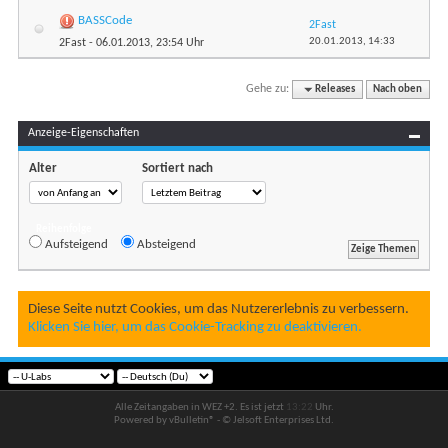
BASSCode
2Fast
20.01.2013,
14:33
2Fast
- 06.01.2013, 23:54 Uhr
Gehe zu:
Releases
Nach oben
Anzeige-Eigenschaften
Alter
Sortiert nach
Reihenfolge
Aufsteigend
Absteigend
Diese Seite nutzt Cookies, um das Nutzererlebnis zu verbessern.
Klicken Sie hier, um das Cookie-Tracking zu deaktivieren.
Alle Zeitangaben in WEZ +2. Es ist jetzt
13:22
Uhr.
Powered by vBulletin® - © Jelsoft Enterprises Ltd.