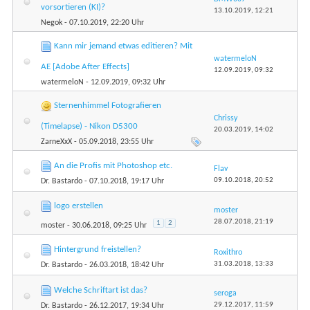
vorsortieren (KI)?
13.10.2019,
12:21
Negok
- 07.10.2019, 22:20 Uhr
Kann mir jemand etwas editieren? Mit
watermeloN
AE [Adobe After Effects]
12.09.2019,
09:32
watermeloN
- 12.09.2019, 09:32 Uhr
Sternenhimmel Fotografieren
Chrissy
(Timelapse) - Nikon D5300
20.03.2019,
14:02
ZarneXxX
- 05.09.2018, 23:55 Uhr
An die Profis mit Photoshop etc.
Flav
09.10.2018,
20:52
Dr. Bastardo
- 07.10.2018, 19:17 Uhr
logo erstellen
moster
28.07.2018,
21:19
1
2
moster
- 30.06.2018, 09:25 Uhr
Hintergrund freistellen?
Roxithro
31.03.2018,
13:33
Dr. Bastardo
- 26.03.2018, 18:42 Uhr
Welche Schriftart ist das?
seroga
29.12.2017,
11:59
Dr. Bastardo
- 26.12.2017, 19:34 Uhr