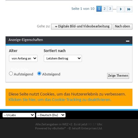
...
Seite 1 von 10
1
2
3
Gehe zu:
Digitale Bild- und Videobearbeitung
Nach oben
Anzeige-Eigenschaften
Alter
Sortiert nach
Reihenfolge
Aufsteigend
Absteigend
Diese Seite nutzt Cookies, um das Nutzererlebnis zu verbessern.
Klicken Sie hier, um das Cookie-Tracking zu deaktivieren.
Alle Zeitangaben in WEZ +2. Es ist jetzt
00:17
Uhr.
Powered by vBulletin® - © Jelsoft Enterprises Ltd.