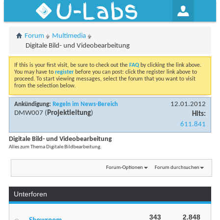
U-Labs
Forum
Multimedia
Digitale Bild- und Videobearbeitung
If this is your first visit, be sure to check out the
FAQ
by clicking the link above.
You may have to
register
before you can post: click the register link above to
proceed. To start viewing messages, select the forum that you want to visit
from the selection below.
12.01.2012
Ankündigung:
Regeln im News-Bereich
DMW007
(
Projektleitung
)
Hits:
611.841
Digitale Bild- und Videobearbeitung
Alles zum Thema Digitale Bildbearbeitung.
Forum-Optionen
Forum durchsuchen
Unterforen
343
2.848