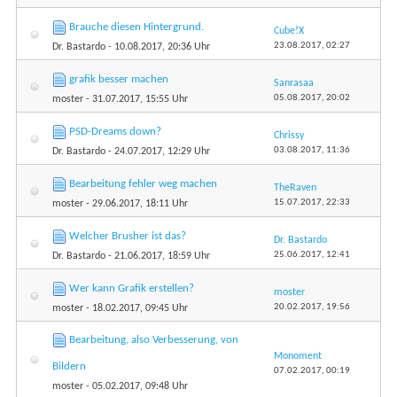
Brauche diesen Hintergrund.
Cube!X
23.08.2017,
02:27
Dr. Bastardo
- 10.08.2017, 20:36 Uhr
grafik besser machen
Sanrasaa
05.08.2017,
20:02
moster
- 31.07.2017, 15:55 Uhr
PSD-Dreams down?
Chrissy
03.08.2017,
11:36
Dr. Bastardo
- 24.07.2017, 12:29 Uhr
Bearbeitung fehler weg machen
TheRaven
15.07.2017,
22:33
moster
- 29.06.2017, 18:11 Uhr
Welcher Brusher ist das?
Dr. Bastardo
25.06.2017,
12:41
Dr. Bastardo
- 21.06.2017, 18:59 Uhr
Wer kann Grafik erstellen?
moster
20.02.2017,
19:56
moster
- 18.02.2017, 09:45 Uhr
Bearbeitung, also Verbesserung, von
Monoment
Bildern
07.02.2017,
00:19
moster
- 05.02.2017, 09:48 Uhr