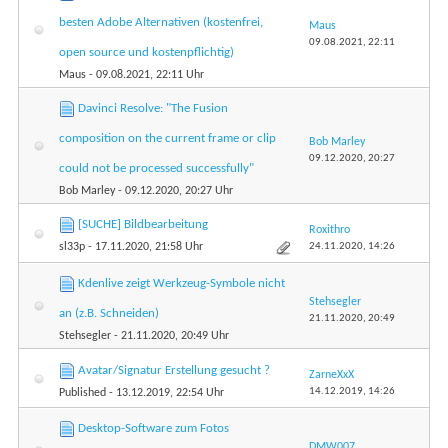
besten Adobe Alternativen (kostenfrei,
Maus
09.08.2021,
22:11
open source und kostenpflichtig)
Maus
- 09.08.2021, 22:11 Uhr
Davinci Resolve: "The Fusion
composition on the current frame or clip
Bob Marley
09.12.2020,
20:27
could not be processed successfully"
Bob Marley
- 09.12.2020, 20:27 Uhr
[SUCHE] Bildbearbeitung
Roxithro
24.11.2020,
14:26
sl33p
- 17.11.2020, 21:58 Uhr
Kdenlive zeigt Werkzeug-Symbole nicht
Stehsegler
an (z.B. Schneiden)
21.11.2020,
20:49
Stehsegler
- 21.11.2020, 20:49 Uhr
Avatar/Signatur Erstellung gesucht ?
ZarneXxX
14.12.2019,
14:26
Published
- 13.12.2019, 22:54 Uhr
Desktop-Software zum Fotos
DMW007