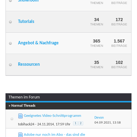
Showroom
THEMEN
BEITRÄGE
34
172
Tutorials
THEMEN
BEITRÄGE
365
1.567
Angebot & Nachfrage
THEMEN
BEITRÄGE
35
102
Ressourcen
THEMEN
BEITRÄGE
Themen im Forum
...
Seite 1 von 10
1
2
3
» Normal Threads
Geeignetes Video-Schnittprogramm
Devon
04.09.2021,
13:58
1
2
tobihack24
- 24.11.2014, 17:59 Uhr
Adobe nur noch im Abo - das sind die